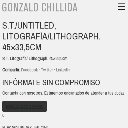
S.T./UNTITLED,
LITOGRAFÍA/LITHOGRAPH.
45×33,5CM
S.T. Litografía/ Lithograph. 45×33,5cm
Compartir
:
Facebook
·
Twitter
·
LinkedIn
INFÓRMATE SIN COMPROMISO
Contacta con nosotros. Estaremos encantados de atender a tus dudas.
ENVÍANOS UN EMAIL
0
© Gonzalo Chillida VEGAP 2026