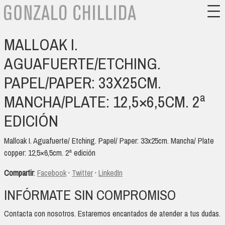
MALLOAK I.
AGUAFUERTE/ETCHING.
PAPEL/PAPER: 33X25CM.
MANCHA/PLATE: 12,5×6,5CM. 2ª
EDICIÓN
Malloak I. Aguafuerte/ Etching. Papel/ Paper: 33x25cm. Mancha/ Plate
copper: 12,5×6,5cm. 2ª edición
Compartir
:
Facebook
·
Twitter
·
LinkedIn
INFÓRMATE SIN COMPROMISO
Contacta con nosotros. Estaremos encantados de atender a tus dudas.