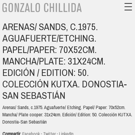
ARENAS/ SANDS, C.1975.
AGUAFUERTE/ETCHING.
PAPEL/PAPER: 70X52CM.
MANCHA/PLATE: 31X24CM.
EDICIÓN / EDITION: 50.
COLECCIÓN KUTXA. DONOSTIA-
SAN SEBASTIÁN
Arenas/ Sands, c.1975. Aguafuerte/ Etching. Papel/ Paper: 70x52cm.
Mancha/ Plate cooper: 31x24cm. Edición/ Edition: 50. Colección KUTXA.
Donostia-San Sebastián
Compartir
:
Facebook
·
Twitter
·
LinkedIn