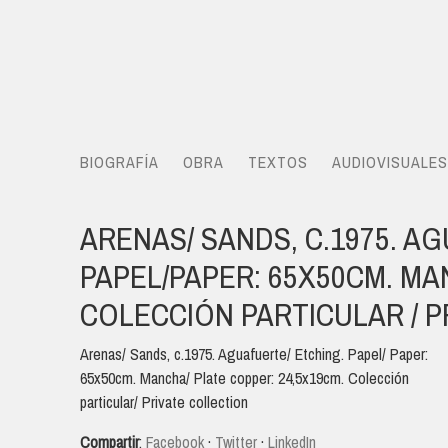
BIOGRAFÍA
OBRA
TEXTOS
AUDIOVISUALES
ARENAS/ SANDS, C.1975. A
PAPEL/PAPER: 65X50CM. MA
COLECCIÓN PARTICULAR / P
Arenas/ Sands, c.1975. Aguafuerte/ Etching. Papel/ Paper:
65x50cm. Mancha/ Plate copper: 24,5x19cm. Colección
particular/ Private collection
Compartir
:
Facebook
·
Twitter
·
LinkedIn